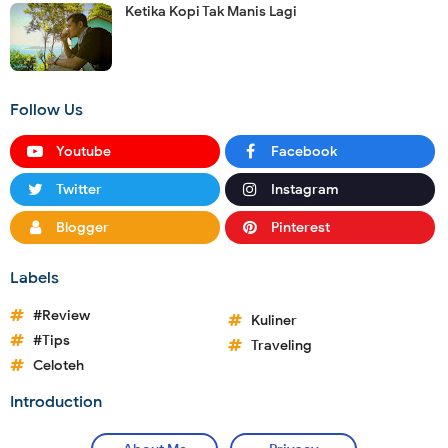
Ketika Kopi Tak Manis Lagi
Follow Us
Youtube
Facebook
Twitter
Instagram
Blogger
Pinterest
Labels
#Review
Kuliner
#Tips
Traveling
Celoteh
Introduction