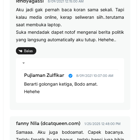
lendyagassi
8/09/2021 12:15:00 AM
Aku jadi gak pernah baca koran sama sekali. Tapi
kalau media online, kerap seliweran siih..terutama
saat membuka laptop.
Suka mendadak dapet notof mengenai berita politik
yang langsung automatically aku tutup. Hehehe..
Balas
Pujiaman Zulfikar
8/09/2021 10:07:00 AM
Berarti golongan ketiga, Bodo amat.
Hehehe
fanny Nila (dcatqueen.com)
1/25/2025 12:48:00 PM
Samaaa. Aku juga bodoamat. Capek bacanya.
Terlalu fanatik itu ga bagus , terlalu benci juga bikin