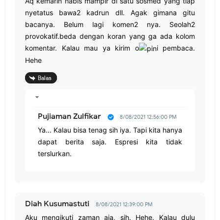
Aq kemarin habis mampir di satu sosmed yang tiap
nyetatus bawa2 kadrun dll. Agak gimana gitu
bacanya. Belum lagi komen2 nya. Seolah2
provokatif.beda dengan koran yang ga ada kolom
komentar. Kalau mau ya kirim o
i pembaca.
Hehe
Balas
Pujiaman Zulfikar
8/08/2021 12:56:00 PM
Ya... Kalau bisa tenag sih iya. Tapi kita hanya
dapat berita saja. Espresi kita tidak
terslurkan.
Diah Kusumastuti
8/08/2021 12:39:00 PM
Aku mengikuti zaman aja, sih. Hehe. Kalau dulu