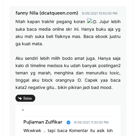
fanny Nila (dcatqueen.com)
8/05/2021 10:53:00 PM
Ntah kapan trakhir pegang koran
. Jujur lebih
suka baca media online skr ini. Hanya buku aja yg
aku msh suka beli fisiknya mas. Baca ebook justru
ga kuat mata.
Aku sendiri lebih milih bodo amat juga. Hanya saja
kalo di timeline medsos ku udah banyak postingan2
teman yg marah, menghina dan menurutku toxic,
tinggal aku block orangnya :D. Capek yaa baca
kata2 negative gitu.. bikin pikiran jadi bad mood.
Balas
Pujiaman Zulfikar
8/05/2021 11:33:00 PM
Wkwkwk .. tapi baca Komentar itu asik loh